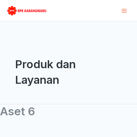
Skip
Post
Mai
to
pagination
Men
content
Produk dan
Layanan
Aset 6
Aset
6