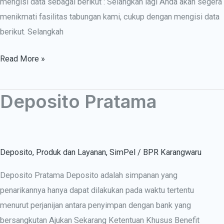
mengisi data sebagai berikut : Selangkah lagi Anda akan segera
menikmati fasilitas tabungan kami, cukup dengan mengisi data
berikut. Selangkah
Read More »
Deposito Pratama
Deposito
Pratama
Deposito
,
Produk dan Layanan
,
SimPel
/
BPR Karangwaru
Deposito Pratama Deposito adalah simpanan yang
penarikannya hanya dapat dilakukan pada waktu tertentu
menurut perjanijan antara penyimpan dengan bank yang
bersangkutan Ajukan Sekarang Ketentuan Khusus Benefit