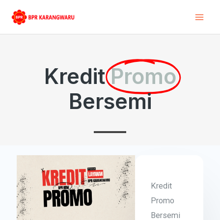
Skip
Mai
to
Men
content
Kredit
Promo
Bersemi
Kredit
Promo
Bersemi