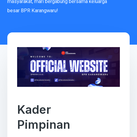
masyarakat, mari bergabung bersama keluarga
besar BPR Karangwaru!
Kader
Pimpinan