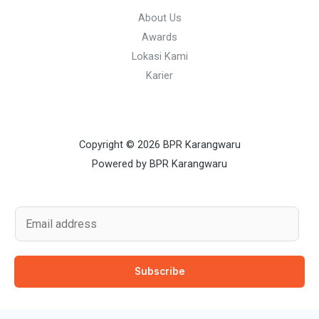
About Us
Awards
Lokasi Kami
Karier
Copyright © 2026 BPR Karangwaru
Powered by BPR Karangwaru
E
m
a
Subscribe
i
l