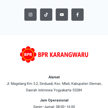
I
T
Y
F
n
i
o
a
s
k
u
c
t
t
t
e
a
o
u
b
g
k
b
o
r
e
o
a
k
m
-
f
Alamat
Jl. Magelang Km 5.2, Sinduadi, Kec. Mlati, Kabupaten Sleman,
Daerah Istimewa Yogyakarta 55284
Jam Operasional
Senin–Jumat: 08.00–16.00