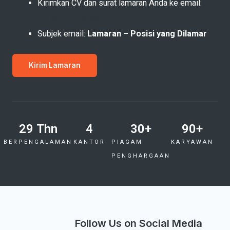
Kirimkan CV dan surat lamaran Anda ke email:
hrd@bprkrw.co.id
Subjek email:
Lamaran – Posisi yang Dilamar
Kirim Lamaran
29
 Thn
4
30
+
90
+
BERPENGALAMAN
KANTOR
PIAGAM
KARYAWAN
PENGHARGAAN
Follow Us on Social Media