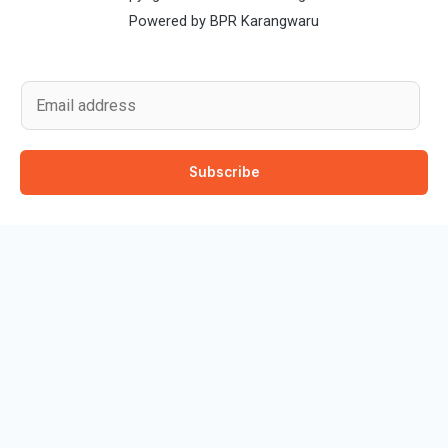
Powered by BPR Karangwaru
E
m
a
Subscribe
i
l
*