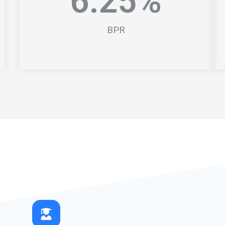
6.
25
%
BPR