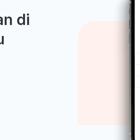
n di
u