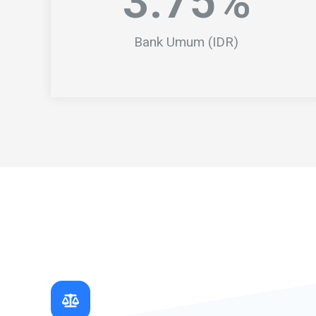
3.
75
%
Bank Umum (IDR)