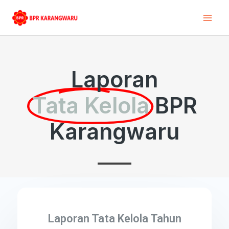
Skip
Mai
to
Men
content
Laporan
Tata Kelola
BPR
Karangwaru
Laporan Tata Kelola Tahun