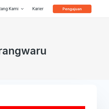
tang Kami
Karier
Pengajuan
rangwaru