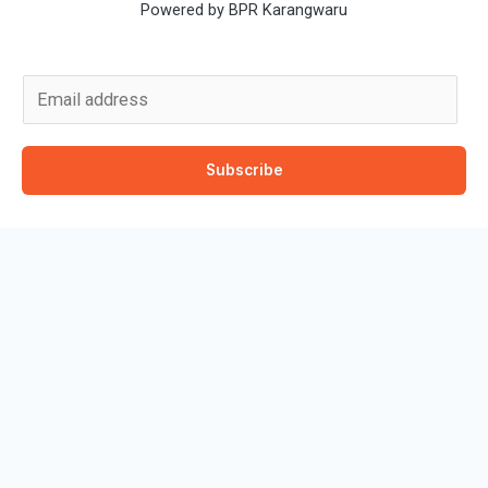
Powered by BPR Karangwaru
E
m
a
Subscribe
i
l
*