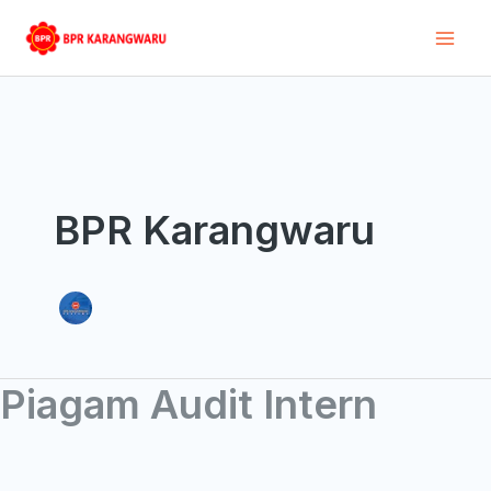
Skip
Post
Mai
to
pagination
Men
content
BPR Karangwaru
Piagam Audit Intern
Piagam
Audit
Intern