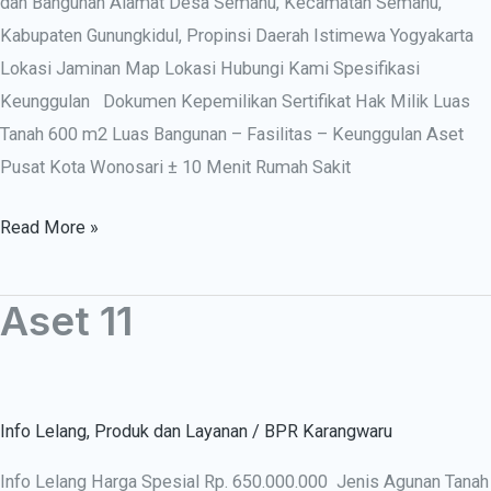
dan Bangunan Alamat Desa Semanu, Kecamatan Semanu,
Kabupaten Gunungkidul, Propinsi Daerah Istimewa Yogyakarta
Lokasi Jaminan Map Lokasi Hubungi Kami Spesifikasi
Keunggulan Dokumen Kepemilikan Sertifikat Hak Milik Luas
Tanah 600 m2 Luas Bangunan – Fasilitas – Keunggulan Aset
Pusat Kota Wonosari ± 10 Menit Rumah Sakit
Read More »
Aset 11
Aset
11
Info Lelang
,
Produk dan Layanan
/
BPR Karangwaru
Info Lelang Harga Spesial Rp. 650.000.000 Jenis Agunan Tanah