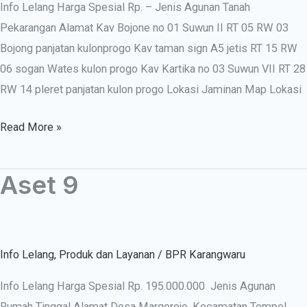
Info Lelang Harga Spesial Rp. – Jenis Agunan Tanah
Pekarangan Alamat Kav Bojone no 01 Suwun II RT 05 RW 03
Bojong panjatan kulonprogo Kav taman sign A5 jetis RT 15 RW
06 sogan Wates kulon progo Kav Kartika no 03 Suwun VII RT 28
RW 14 pleret panjatan kulon progo Lokasi Jaminan Map Lokasi
Read More »
Aset 9
Aset
9
Info Lelang
,
Produk dan Layanan
/
BPR Karangwaru
Info Lelang Harga Spesial Rp. 195.000.000 Jenis Agunan
Rumah Tinggal Alamat Desa Margorejo, Kecamatan Tempel,