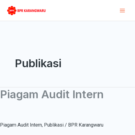
Skip
Mai
to
Men
content
Publikasi
Piagam Audit Intern
Piagam
Audit
Intern
Piagam Audit Intern
,
Publikasi
/
BPR Karangwaru