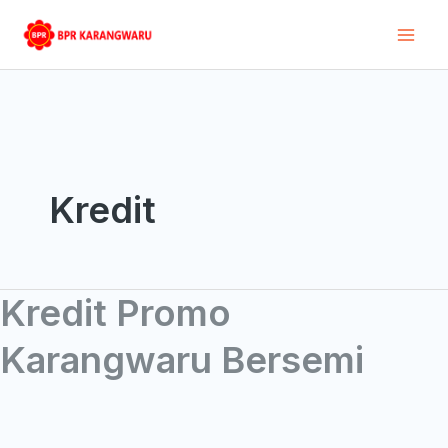
Skip
Mai
to
Men
content
Kredit
Kredit Promo
Kredit
Promo
Karangwaru Bersemi
Karangwaru
Bersemi