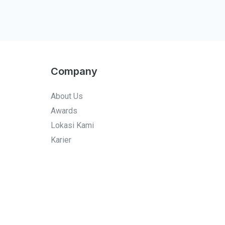
u
b
b
o
e
o
k
-
f
Company
About Us
Awards
Lokasi Kami
Karier