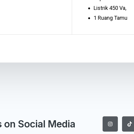
Listrik 450 Va,
1 Ruang Tamu
I
T
s on Social Media
n
i
s
k
t
t