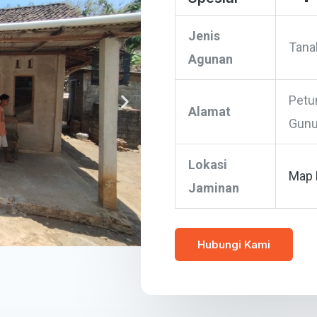
Jenis
Tana
Agunan
Petu
Alamat
Gunu
Lokasi
Map 
Jaminan
Hubungi Kami