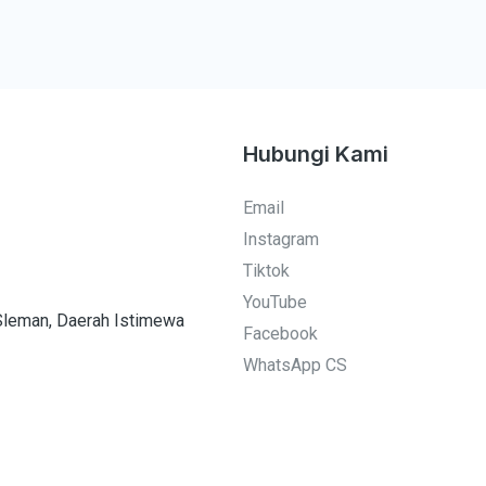
a
o
g
k
r
a
m
Hubungi Kami
Email
Instagram
Tiktok
YouTube
 Sleman, Daerah Istimewa
Facebook
WhatsApp CS