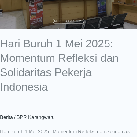
Momentum
Refleksi
dan
Solidaritas
Pekerja
Hari Buruh 1 Mei 2025:
Indonesia
Momentum Refleksi dan
Solidaritas Pekerja
Indonesia
Berita
/
BPR Karangwaru
Hari Buruh 1 Mei 2025 : Momentum Refleksi dan Solidaritas