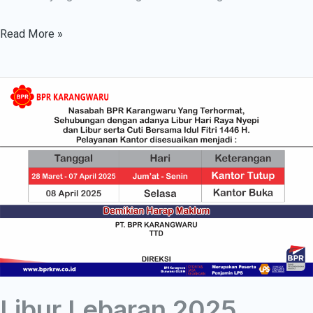
Read More »
Libur
Lebaran
2025
Libur Lebaran 2025