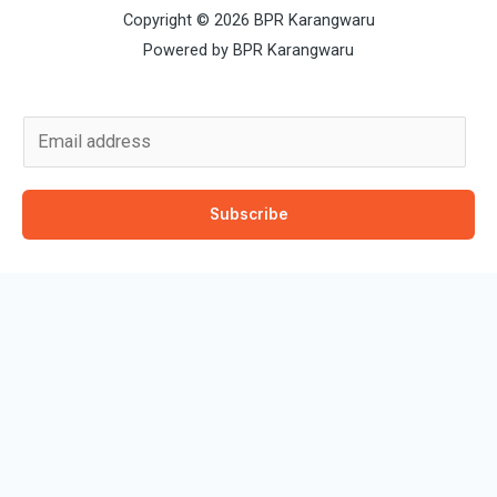
Copyright © 2026 BPR Karangwaru
Powered by BPR Karangwaru
E
m
a
Subscribe
i
l
*