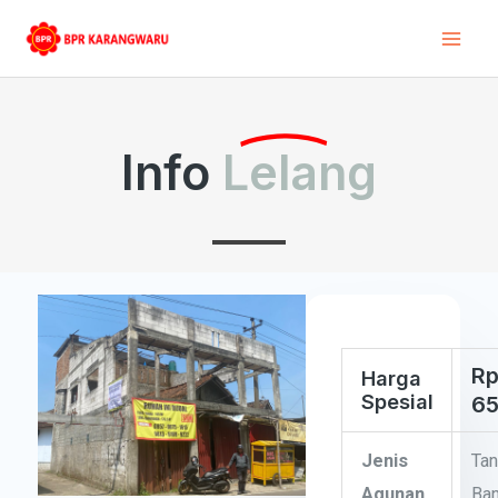
Skip
Mai
to
Men
content
Info
Lelang
Rp
Harga
Spesial
65
Jenis
Tan
Agunan
Ba