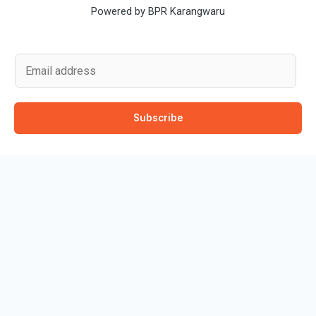
Powered by BPR Karangwaru
E
m
a
Subscribe
i
l
*